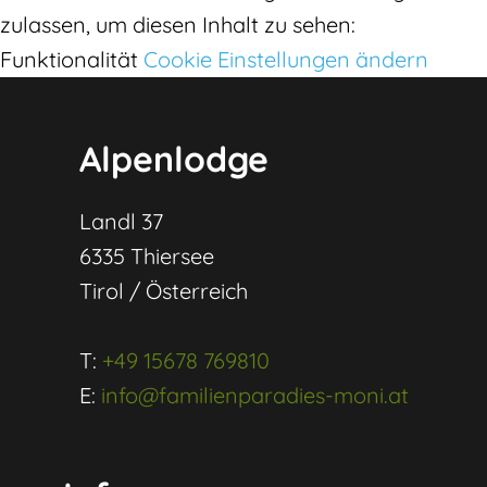
zulassen, um diesen Inhalt zu sehen:
Funktionalität
Cookie Einstellungen ändern
Alpenlodge
Landl 37
6335 Thiersee
Tirol / Österreich
T:
+49 15678 769810
E:
info@familienparadies-moni.at