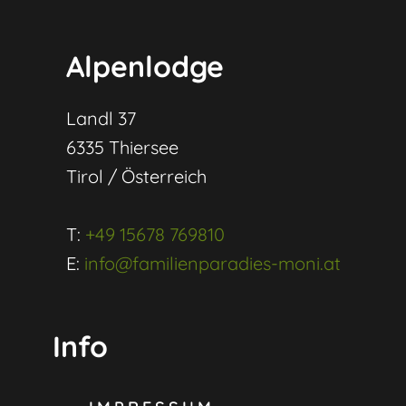
Alpenlodge
Landl 37
6335 Thiersee
Tirol / Österreich
T:
+49 15678 769810
E:
info@familienparadies-moni.at
Info