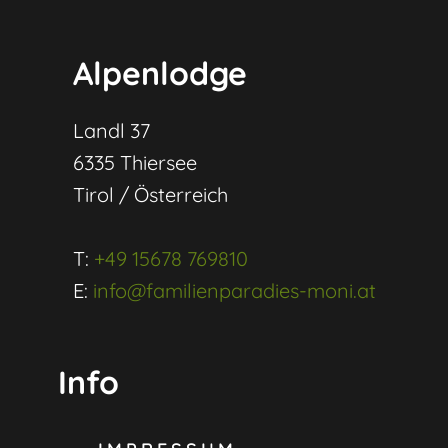
Alpenlodge
Landl 37
6335 Thiersee
Tirol / Österreich
T:
+49 15678 769810
E:
info@familienparadies-moni.at
Info