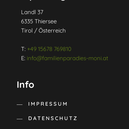
Landl 37
6335 Thiersee
Tirol / Österreich
T:
+49 15678 769810
E:
info@familienparadies-moni.at
Info
IMPRESSUM
DATENSCHUTZ